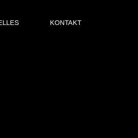
ELLES
KONTAKT
Start
Autor/in Admin
Bissendorfer Sonntag
Oktober 1, 2014
Aktuelles