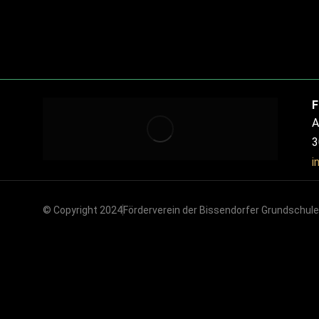
F
A
3
i
© Copyright 2024
Förderverein der Bissendorfer Grundschulen