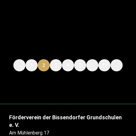
Unser Waffelstand beim
Bissendorfer Sonntag – Ein voller
Aktuelles
Allgemein
Erfolg!
Oktober 2, 2024
←
1
2
3
4
5
…
13
→
Förderverein der Bissendorfer Grundschulen
e. V.
Am Mühlenberg 17