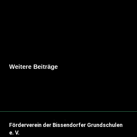
Weitere Beiträge
Der Nik
Dezemb
Allgemein
Förderverein der Bissendorfer Grundschulen
e. V.